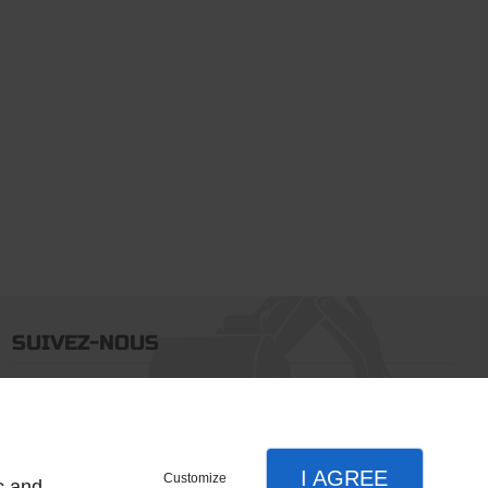
SUIVEZ-NOUS
I AGREE
Customize
c and