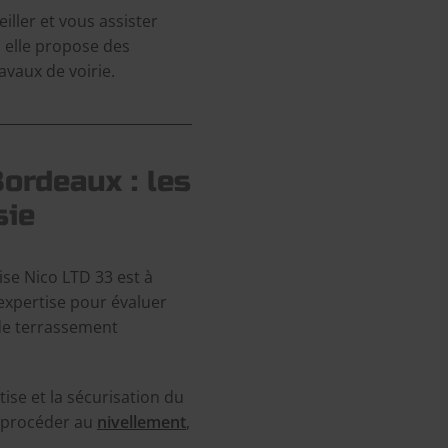
iller et vous assister
 elle propose des
avaux de voirie.
ordeaux : les
sie
rise Nico LTD 33 est à
expertise pour évaluer
 de terrassement
ise et la sécurisation du
r procéder au
nivellement
,